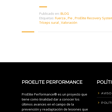
Publicado en:
BLOG
Etiquetas:
Fuerza
,
Pie
,
ProElite Recovery Syst
Tríceps sural
,
Valoración
PROELITE PERFORMANCE
POLÍT
AVISO
ProElite Performance® es un proyecto que
tiene como ﬁnalidad dar a conocer los
POLÍT
últimos avances en el campo de la
prevención y readaptación de lesiones que