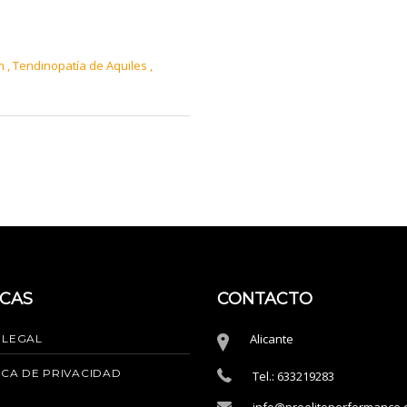
em
,
Tendinopatía de Aquiles
,
ICAS
CONTACTO
Alicante
 LEGAL
ICA DE PRIVACIDAD
Tel.: 633219283
info@proeliteperformance