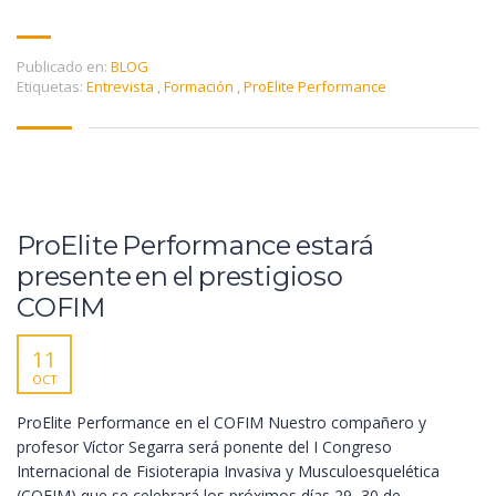
Publicado en:
BLOG
Etiquetas:
Entrevista
,
Formación
,
ProElite Performance
ProElite Performance estará
presente en el prestigioso
COFIM
11
OCT
ProElite Performance en el COFIM Nuestro compañero y
profesor Víctor Segarra será ponente del I Congreso
Internacional de Fisioterapia Invasiva y Musculoesquelética
(COFIM) que se celebrará los próximos días 29, 30 de