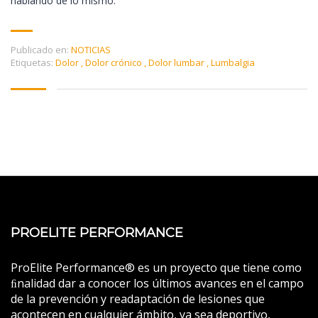
hablando de lo mismo.
Publicado en:
NOTICIAS
Etiquetas:
Dolor
,
Dolor crónico
,
Dolor lumbar
,
Lumbalgia
PROELITE PERFORMANCE
ProElite Performance® es un proyecto que tiene como
ﬁnalidad dar a conocer los últimos avances en el campo
de la prevención y readaptación de lesiones que
acontecen en cualquier ámbito, ya sea deportivo,