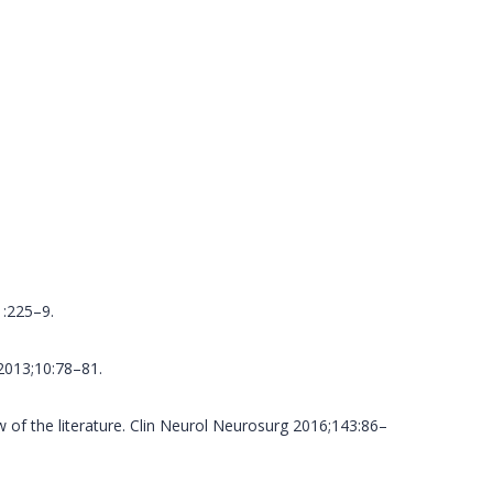
1:225–9.
 2013;10:78–81.
w of the literature. Clin Neurol Neurosurg 2016;143:86–