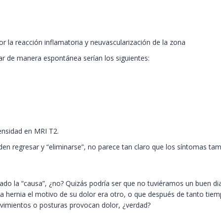
r la reacción inflamatoria y neuvascularización de la zona
ar de manera espontánea serían los siguientes:
ensidad en MRI T2.
den regresar y “eliminarse”, no parece tan claro que los síntomas t
do la “causa”, ¿no? Quizás podría ser que no tuviéramos un buen diagn
la hernia el motivo de su dolor era otro, o que después de tanto tiem
vimientos o posturas provocan dolor, ¿verdad?