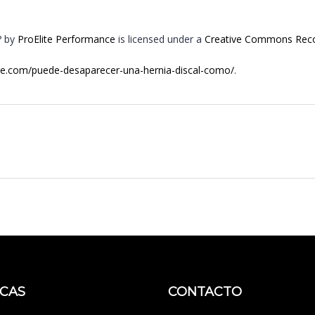
? by
ProElite Performance
is licensed under a
Creative Commons Reco
nce.com/puede-desaparecer-una-hernia-discal-como/
.
ICAS
CONTACTO