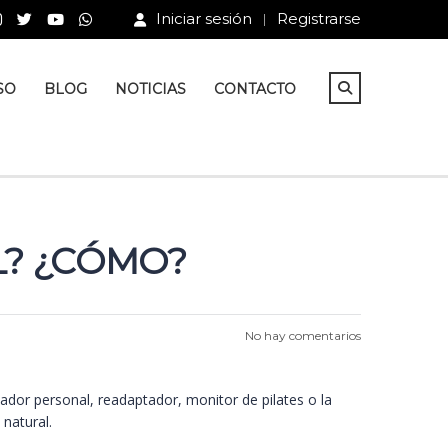
Iniciar sesión
Registrarse
SO
BLOG
NOTICIAS
CONTACTO
L? ¿CÓMO?
No hay comentarios
ador personal, readaptador, monitor de pilates o la
natural.