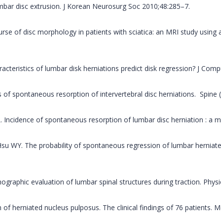
umbar disc extrusion. J Korean Neurosurg Soc 2010;48:285–7.
urse of disc morphology in patients with sciatica: an MRI study using a
acteristics of lumbar disk herniations predict disk regression? J Com
nts of spontaneous resorption of intervertebral disc herniations. Spine
. Incidence of spontaneous resorption of lumbar disc herniation : a m
su WY. The probability of spontaneous regression of lumbar herniated d
ographic evaluation of lumbar spinal structures during traction. Phys
n of herniated nucleus pulposus. The clinical findings of 76 patients. M