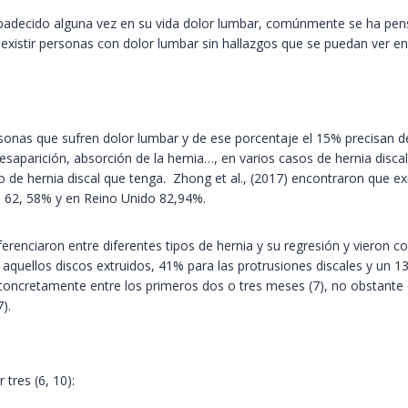
adecido alguna vez en su vida dolor lumbar, comúnmente se ha pens
existir personas con dolor lumbar sin hallazgos que se puedan ver en
rsonas que sufren dolor lumbar y de ese porcentaje el 15% precisan d
saparición, absorción de la hernia…, en varios casos de hernia discal s
ipo de hernia discal que tenga. Zhong et al., (2017) encontraron que 
n 62, 58% y en Reino Unido 82,94%.
 diferenciaron entre diferentes tipos de hernia y su regresión y viero
ra aquellos discos extruidos, 41% para las protrusiones discales y u
concretamente entre los primeros dos o tres meses (7), no obstante 
).
tres (6, 10):