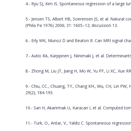
4.- Ryu SJ, Kim IS. Spontaneous regression of a large l
5.- Jensen TS, Albert HB, Soerensen JS, et al. Natural co
(Phila Pa 1976) 2006; 31: 1605–12; discussion 13.
6.- Erly WK, Munoz D and Beaton R. Can MRI signal char
7.- Autio RA, Karppinen J, Niinimaki J, et al. Determina
8.- Zhong M, Liu JT, Jiang H, Mo W, Yu PF, Li XC, Xue RR
9.- Chiu, CC., Chuang, TY., Chang KH., Wu, CH, Lin PW, H
29(2); 184-195.
10.- Sari H, Akarirmak U, Karacan I, et al. Computed tom
11.- Turk, O., Antar, V., Yaldiz C. Spontaneous regressio