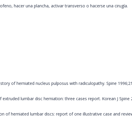
no, hacer una plancha, activar transverso o hacerse una cirugía.
history of herniated nucleus pulposus with radiculopathy. Spine 1996;2
 extruded lumbar disc herniation: three cases report. Korean J Spine
n of herniated lumbar discs: report of one illustrative case and revie