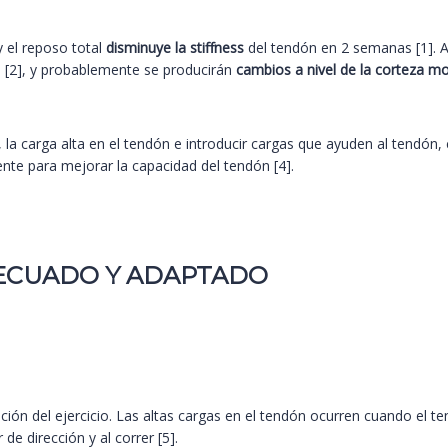
y el reposo total
disminuye la stiffness
del tendón en 2 semanas [1].
l [2], y probablemente se producirán
cambios a nivel de la corteza m
, la carga alta en el tendón e introducir cargas que ayuden al tendón
nte para mejorar la capacidad del tendón [4].
ADECUADO Y ADAPTADO
pción del ejercicio. Las altas cargas en el tendón ocurren cuando el
de dirección y al correr [5].