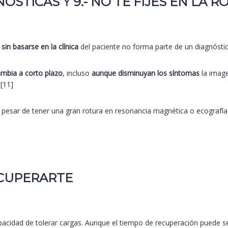
ÓSTICAS Y 9.- NO TE FIJES EN LA 
y
sin basarse en la clínica
del paciente no forma parte de un diagnóstic
mbia a corto plazo
, incluso
aunque disminuyan los síntomas
la image
 [11]
 pesar de tener una gran rotura en resonancia magnética o ecografí
ECUPERARTE
pacidad de tolerar cargas. Aunque el tiempo de recuperación puede se