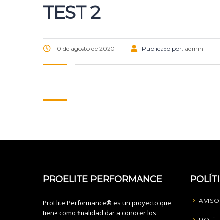
TEST 2
10 de agosto de 2020
Publicado por:
admin
PROELITE PERFORMANCE
POLÍT
AVISO
ProElite Performance® es un proyecto que
tiene como ﬁnalidad dar a conocer los
POLÍT