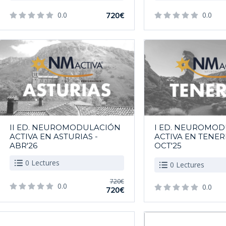
0.0
720€
0.0
II ED. NEUROMODULACIÓN
I ED. NEUROMO
ACTIVA EN ASTURIAS -
ACTIVA EN TENERI
ABR'26
OCT'25
0 Lectures
0 Lectures
720€
0.0
0.0
720€