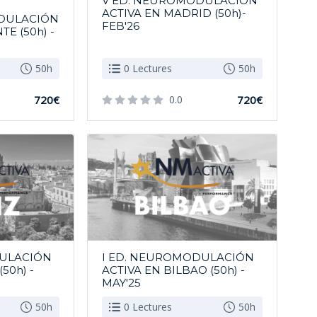
V ED. NEUROMODULACIÓN
ACTIVA EN MADRID (50h)-
ODULACIÓN
FEB'26
TE (50h) -
50h
0 Lectures
50h
720€
0.0
720€
DULACIÓN
I ED. NEUROMODULACIÓN
50h) -
ACTIVA EN BILBAO (50h) -
MAY'25
50h
0 Lectures
50h