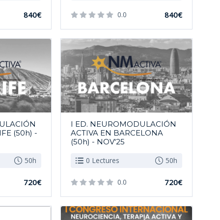
840€
0.0
840€
DULACIÓN
I ED. NEUROMODULACIÓN
FE (50h) -
ACTIVA EN BARCELONA
(50h) - NOV'25
50h
0 Lectures
50h
720€
0.0
720€