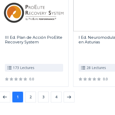
III Ed. Plan de Acción ProElite
I Ed. Neuromodula
Recovery System
en Asturias
173 Lectures
28 Lectures
0.0
0.0
1
2
3
4