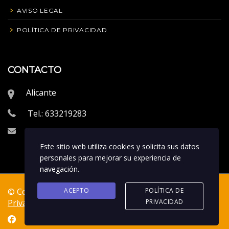
AVISO LEGAL
POLÍTICA DE PRIVACIDAD
CONTACTO
Alicante
Tel.: 633219283
info@proeliteperformance.com
Este sitio web utiliza cookies y solicita sus datos
personales para mejorar su experiencia de
navegación.
ACEPTO
POLÍTICA DE
© Copyrigth 2023. Creado por
Vitamweb
|
Política de
PRIVACIDAD
Privacidad
|
Aviso Legal