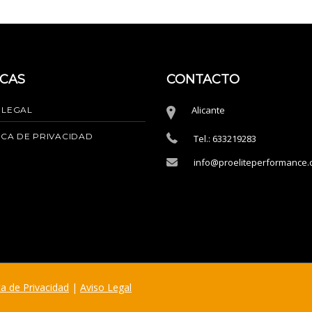
ICAS
CONTACTO
Alicante
 LEGAL
ICA DE PRIVACIDAD
Tel.: 633219283
info@proeliteperformance
ca de Privacidad
|
Aviso Legal