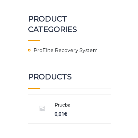
PRODUCT
CATEGORIES
ProElite Recovery System
PRODUCTS
Prueba
El
El
0,01
€
precio
precio
original
actual
era:
es: