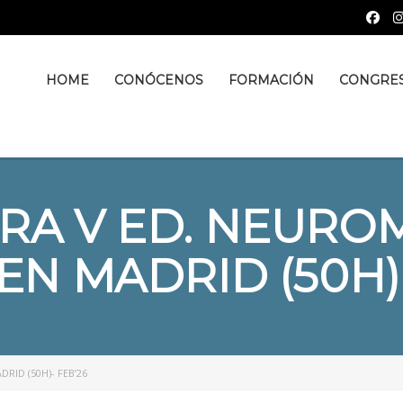
HOME
CONÓCENOS
FORMACIÓN
CONGRE
RA V ED. NEUR
EN MADRID (50H)
ID (50H)- FEB’26