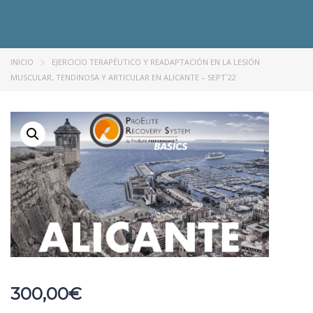
INICIO
EJERCICIO TERAPÉUTICO Y READAPTACIÓN EN LA LESIÓN
MUSCULAR, TENDINOSA Y ARTICULAR EN ALICANTE – SEPT´22
300,00
€