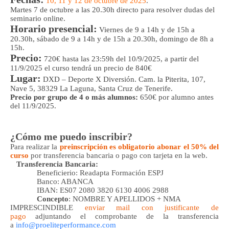
10, 11 y 12 de octubre de 2025
.
Martes 7 de octubre a las 20.30h directo para resolver dudas del
seminario online.
Horario presencial:
Viernes de 9 a 14h y de 15h a
20.30h, sábado de 9 a 14h y de 15h a 20.30h, domingo de 8h a
15h.
Precio:
720€ hasta las 23:59h del 10/9/2025, a partir del
11/9/2025 el curso tendrá un precio de 840€
Lugar:
DXD – Deporte X Diversión. Cam. la Piterita, 107,
Nave 5, 38329 La Laguna, Santa Cruz de Tenerife.
Precio por grupo de 4 o más alumnos:
650€ por alumno antes
del 11/9/2025.
¿Cómo me puedo inscribir?
Para realizar la
preinscripción es obligatorio abonar el 50% del
curso
por transferencia bancaria o pago con tarjeta en la web.
Transferencia Bancaria
:
Beneficierio: Readapta Formación ESPJ
Banco: ABANCA
IBAN: ES07 2080 3820 6130 4006 2988
Concepto
: NOMBRE Y APELLIDOS + NMA
IMPRESCINDIBLE
enviar mail con justificante de
pago
adjuntando el comprobante de la transferencia
a
info@proeliteperformance.com