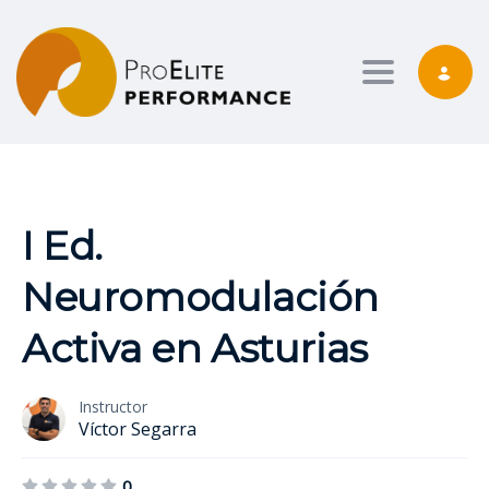
Toggle nav
I Ed.
Neuromodulación
Activa en Asturias
Instructor
Víctor Segarra
0